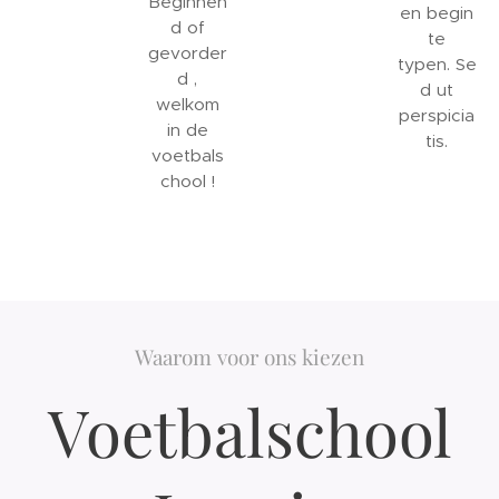
Beginnen
en begin
d of
te
gevorder
typen. Se
d ,
d ut
welkom
perspicia
in de
tis.
voetbals
chool !
Waarom voor ons kiezen
Voetbalschool