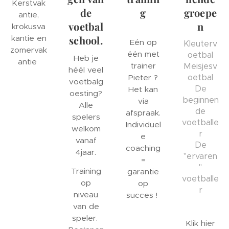
Kerstvak
de
g
groepe
antie,
voetbal
n
krokusva
kantie en
school.
Eén op
Kleuterv
zomervak
één met
oetbal
Heb je
antie
trainer
Meisjesv
héél veel
oetbal
Pieter ?
voetbalg
De
Het kan
oesting?
beginnen
via
Alle
de
afspraak.
spelers
voetballe
Individuel
welkom
r
e
vanaf
De
coaching
4jaar.
"ervaren
=
"
Training
garantie
voetballe
op
op
r
niveau
succes !
van de
speler.
Klik hier