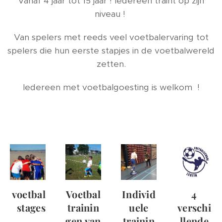
Vanaf 4 jaar tot 15 jaar ! Iedereen traint op zijn
niveau !
Van spelers met reeds veel voetbalervaring tot
spelers die hun eerste stapjes in de voetbalwereld
zetten.
Iedereen met voetbalgoesting is welkom !
voetbal
Voetbal
Individ
4
stages
trainin
uele
verschi
gen van
trainin
llende